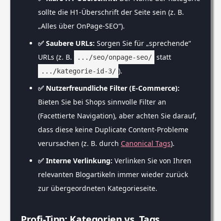
sollte die H1-Überschrift der Seite sein (z. B.
„Alles über OnPage-SEO“).
✅ Saubere URLs:
Sorgen Sie für „sprechende“
URLs (z. B.
statt
.../seo/onpage-seo/
).
.../kategorie-id-3/
✅ Nutzerfreundliche Filter (E-Commerce):
Bieten Sie bei Shops sinnvolle Filter an
(Facettierte Navigation), aber achten Sie darauf,
dass diese keine Duplicate Content-Probleme
verursachen (z. B. durch
Canonical Tags
).
✅ Interne Verlinkung:
Verlinken Sie von Ihren
relevanten Blogartikeln immer wieder zurück
zur übergeordneten Kategorieseite.
Profi-Tipp: Kategorien vs. Tags