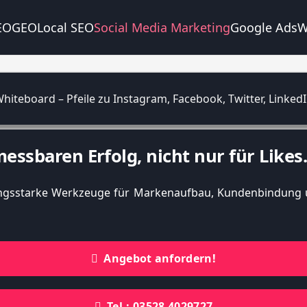
EO
GEO
Local SEO
Social Media Marketing
Google Ads
W
essbaren Erfolg, nicht nur für Likes
tungsstarke Werkzeuge für Markenaufbau, Kundenbindung u
Angebot anfordern!
Tel.: 03528 4029727