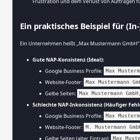
Frustration und dem Verlust von Aufträgen fü
Ein praktisches Beispiel für (In
Ein Unternehmen heißt „Max Mustermann GmbH“ un
Gute NAP-Konsistenz (Ideal):
Google Business Profile:
Max Muster
Website-Footer:
Max Mustermann Gm
Gelbe Seiten:
Max Mustermann GmbH
Schlechte NAP-Inkonsistenz (Häufiger Fehle
Google Business Profile:
Max Muster
Website-Footer:
M. Mustermann Gmb
Gelbe Seiten (alter Eintrag):
Max Must