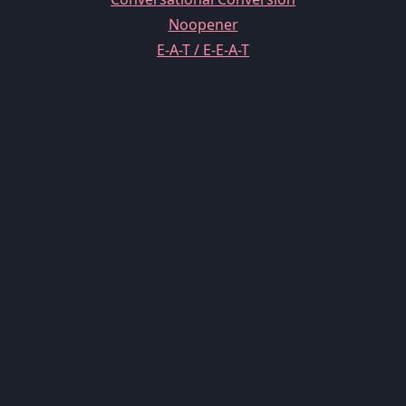
Noopener
E-A-T / E-E-A-T