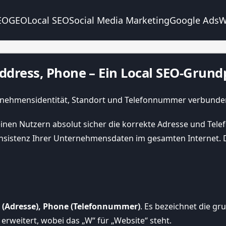
EO
GEO
Local SEO
Social Media Marketing
Google Ads
W
dress, Phone – Ein Local SEO-Grundp
einen Nutzern absolut sicher die korrekte Adresse und Tel
onsistenz Ihrer Unternehmensdaten im gesamten Internet. 
 (Adresse), Phone (Telefonnummer)
. Es bezeichnet die g
erweitert, wobei das „W“ für „Website“ steht.