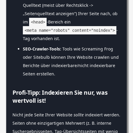
Quelltext (meist über Rechtsklick ->
„Seitenquelltext anzeigen“) Ihrer Seite nach, ob
im
-Bereich ein
<head>
-
<meta name="robots" content="noindex">
Tag vorhanden ist.
SEO-Crawler-Tools:
Tools wie Screaming Frog
oder Sitebulb können Ihre Website crawlen und
Berichte über indexierbare/nicht indexierbare
Seiten erstellen.
Profi-Tipp: Indexieren Sie nur, was
wertvoll ist!
Nicht jede Seite Ihrer Website
sollte
indexiert werden.
Seiten ohne einzigartigen Mehrwert (z. B. interne
Suchergebnisseiten, Tag-Übersichtsseiten mit wenig