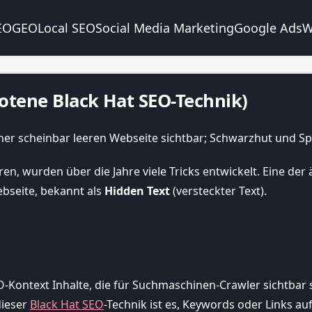
EO
GEO
Local SEO
Social Media Marketing
Google Ads
W
botene Black Hat SEO-Technik)
, wurden über die Jahre viele Tricks entwickelt. Eine der
ebseite, bekannt als
Hidden Text
(versteckter Text).
-Kontext Inhalte, die für Suchmaschinen-Crawler sichtbar 
dieser
Black Hat SEO
-Technik ist es, Keywords oder Links a