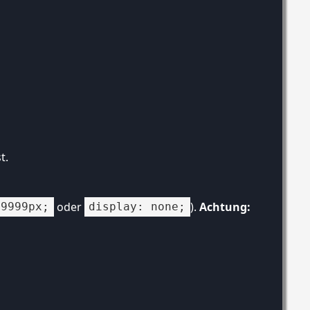
t.
oder
).
Achtung:
-9999px;
display: none;