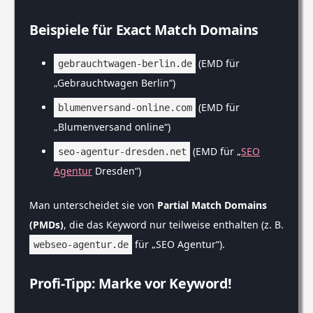
Beispiele für Exact Match Domains
(EMD für
gebrauchtwagen-berlin.de
„Gebrauchtwagen Berlin“)
(EMD für
blumenversand-online.com
„Blumenversand online“)
(EMD für „
SEO
seo-agentur-dresden.net
Agentur
Dresden“)
Man unterscheidet sie von
Partial Match Domains
(PMDs)
, die das Keyword nur teilweise enthalten (z. B.
für „SEO Agentur“).
webseo-agentur.de
Profi-Tipp: Marke vor Keyword!