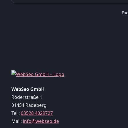
Fac
WebSeo GmbH
Röderstraße 1
01454 Radeberg
Tel.:
03528 4029727
Mail:
info@webseo.de