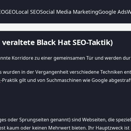
EO
GEO
Local SEO
Social Media Marketing
Google Ads
W
veraltete Black Hat SEO-Taktik)
wurden in der Vergangenheit verschiedene Techniken entwi
O
-Praktik gilt und von Suchmaschinen wie Google abgestraft
s oder Sprungseiten genannt) sind Webseiten, die speziell
bst kaum oder keinen Mehrwert bieten. Ihr Hauptzweck ist