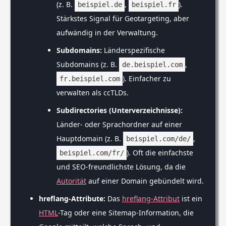
(z. B.
,
).
beispiel.de
beispiel.fr
Stärkstes Signal für Geotargeting, aber
aufwändig in der Verwaltung.
Subdomains:
Länderspezifische
Subdomains (z. B.
,
de.beispiel.com
). Einfacher zu
fr.beispiel.com
verwalten als ccTLDs.
Subdirectories (Unterverzeichnisse):
Länder- oder Sprachordner auf einer
Hauptdomain (z. B.
,
beispiel.com/de/
). Oft die einfachste
beispiel.com/fr/
und SEO-freundlichste Lösung, da die
Autorität
auf einer Domain gebündelt wird.
hreflang-Attribute:
Das
hreflang-Attribut
ist ein
HTML
-Tag oder eine Sitemap-Information, die