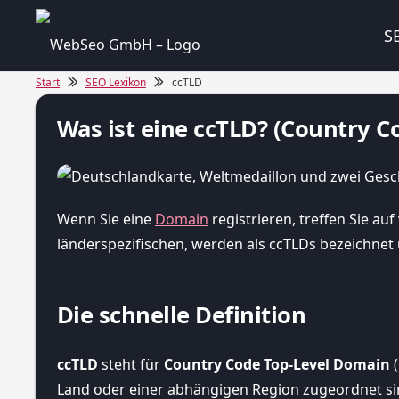
S
Start
SEO Lexikon
ccTLD
Was ist eine ccTLD? (Country C
Wenn Sie eine
Domain
registrieren, treffen Sie au
länderspezifischen, werden als ccTLDs bezeichnet u
Die schnelle Definition
ccTLD
steht für
Country Code Top-Level Domain
(
Land oder einer abhängigen Region zugeordnet sin