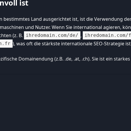
nvoll ist
in bestimmtes Land ausgerichtet ist, ist die Verwendung d
hmaschinen und Nutzer. Wenn Sie international agieren, kö
hten (z. B.
,
ihredomain.com/de/
ihredomain.com/
), was oft die stärkste internationale SEO-Strategie 
n.fr
pezifische Domainendung (z.B. .de, .at, .ch). Sie ist ein s