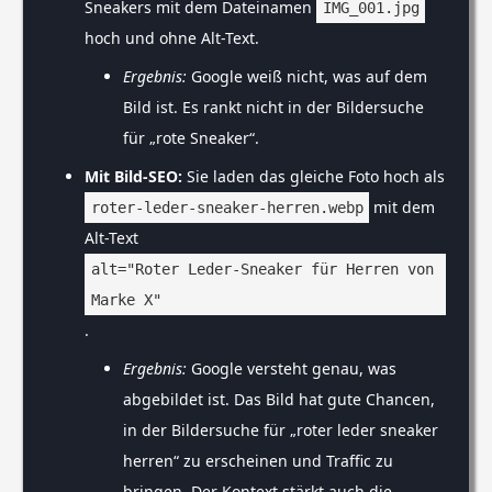
Sneakers mit dem Dateinamen
IMG_001.jpg
hoch und ohne Alt-Text.
Ergebnis:
Google weiß nicht, was auf dem
Bild ist. Es rankt nicht in der Bildersuche
für „rote Sneaker“.
Mit Bild-SEO:
Sie laden das gleiche Foto hoch als
mit dem
roter-leder-sneaker-herren.webp
Alt-Text
alt="Roter Leder-Sneaker für Herren von
Marke X"
.
Ergebnis:
Google versteht genau, was
abgebildet ist. Das Bild hat gute Chancen,
in der Bildersuche für „roter leder sneaker
herren“ zu erscheinen und Traffic zu
bringen. Der Kontext stärkt auch die