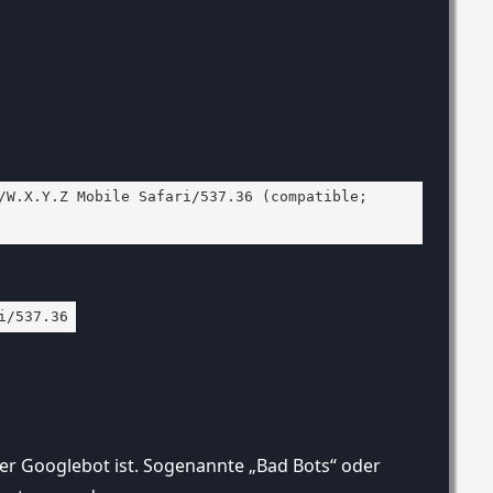
/W.X.Y.Z Mobile Safari/537.36 (compatible;
i/537.36
der Googlebot ist. Sogenannte „Bad Bots“ oder