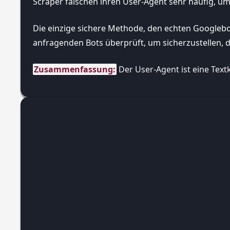
Scraper fälschen ihren User-Agent sehr häufig, um
Die einzige sichere Methode, den echten Googlebot zu
anfragenden Bots überprüft, um sicherzustellen, da
Zusammenfassung:
 Der User-Agent ist eine Tex