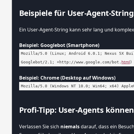
Beispiele für User-Agent-String
Ein User-Agent-String kann sehr lang und komplex 
Beispiel: Googlebot (Smartphone)
Mozilla/5.0 (Linux; Android 6.0.1; Nexus 5X Bui
html
Googlebot/2.1; +http://www.google.com/bot.
)
Beispiel: Chrome (Desktop auf Windows)
Mozilla/5.0 (Windows NT 10.0; Win64; x64) Apple
Profi-Tipp: User-Agents können
Verlassen Sie sich
niemals
darauf, dass ein Besuch