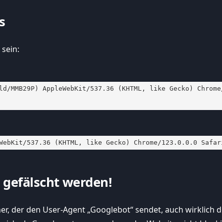
s
sein:
ld/MMB29P) AppleWebKit/537.36 (KHTML, like Gecko) Chrome
WebKit/537.36 (KHTML, like Gecko) Chrome/123.0.0.0 Safar
 gefälscht werden!
er, der den User-Agent „Googlebot“ sendet, auch wirklich 