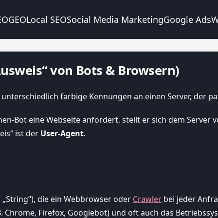
EO
GEO
Local SEO
Social Media Marketing
Google Ads
W
Ausweis“ von Bots & Browsern)
-Bot eine Webseite anfordert, stellt er sich dem Server vor
eis“ ist der
User-Agent
.
n „String“), die ein Webbrowser oder
Crawler
bei jeder Anfr
z. B. Chrome, Firefox, Googlebot) und oft auch das Betriebss