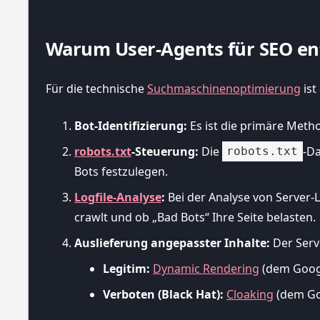
Warum User-Agents für SEO en
Für die technische
Suchmaschinenoptimierung
ist
Bot-Identifizierung:
Es ist die primäre Meth
robots.txt
-Steuerung:
Die
-Da
robots.txt
Bots festzulegen.
Logfile-Analyse
:
Bei der Analyse von Server-
crawlt und ob „Bad Bots“ Ihre Seite belasten.
Auslieferung angepasster Inhalte:
Der Serv
Legitim:
Dynamic Rendering
(dem Googl
Verboten (Black Hat):
Cloaking
(dem Goo