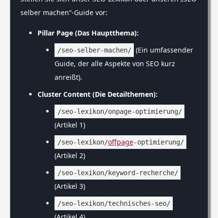
selber machen“-Guide vor:
Pillar Page (Das Hauptthema):
(Ein umfassender
/seo-selber-machen/
Guide, der alle Aspekte von SEO kurz
anreißt).
Cluster Content (Die Detailthemen):
/seo-lexikon/onpage-optimierung/
(Artikel 1)
offpage
/seo-lexikon/
-optimierung/
(Artikel 2)
/seo-lexikon/keyword-recherche/
(Artikel 3)
/seo-lexikon/technisches-seo/
(Artikel 4)