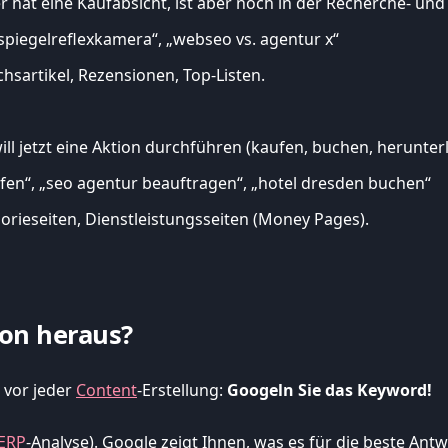
 hat eine Kaufabsicht, ist aber noch in der Recherche- und
 spiegelreflexkamera“, „webseo vs. agentur x“
chsartikel, Rezensionen, Top-Listen.
ll jetzt eine Aktion durchführen (kaufen, buchen, herunter
fen“, „seo agentur beauftragen“, „hotel dresden buchen“
orieseiten, Dienstleistungsseiten (Money Pages).
ion heraus?
 vor jeder
Content
-Erstellung:
Googeln Sie das Keyword!
ERP
-Analyse). Google zeigt Ihnen, was es für die beste Antw