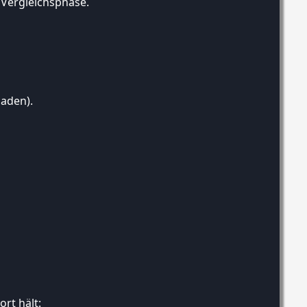
 Vergleichsphase.
laden).
ort hält: