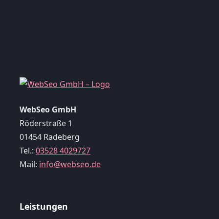
WebSeo GmbH
Röderstraße 1
01454 Radeberg
Tel.:
03528 4029727
Mail:
info@webseo.de
Leistungen