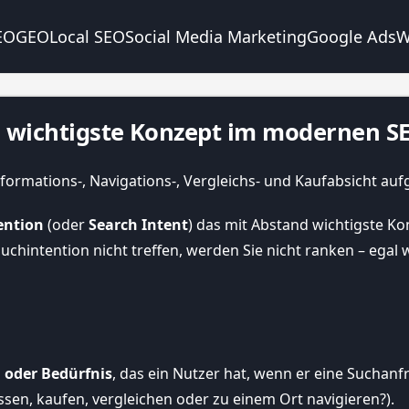
EO
GEO
Local SEO
Social Media Marketing
Google Ads
W
as wichtigste Konzept im modernen S
ention
(oder
Search Intent
) das mit Abstand wichtigste Kon
chintention nicht treffen, werden Sie nicht ranken – egal wi
l oder Bedürfnis
, das ein Nutzer hat, wenn er eine Suchanf
ssen, kaufen, vergleichen oder zu einem Ort navigieren?).