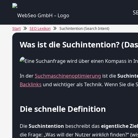
S
Start
SEO Lexikon
Suchintention (Search Intent)
Was ist die Suchintention? (D
In der
Suchmaschinenoptimierung
ist die
Suchint
Backlinks
und wichtiger als Technik. Wenn Sie die Su
Die schnelle Definition
Die
Suchintention
beschreibt das
eigentliche Zie
die Frage: „Was will der Nutzer
wirklich
finden?“ (wi