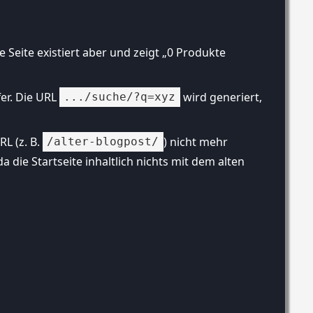
e Seite existiert aber und zeigt „0 Produkte
fer. Die URL
wird generiert,
.../suche/?q=xyz
RL (z. B.
) nicht mehr
/alter-blogpost/
da die Startseite inhaltlich nichts mit dem alten