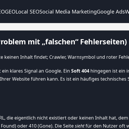
EO
GEO
Local SEO
Social Media Marketing
Google Ads
W
Problem mit „falschen“ Fehlerseiten)
t ein klares Signal an Google. Ein
Soft 404
hingegen ist ein i
hrer Website führen kann. Es ist ein häufiges technisches 
 URL, die eigentlich nicht existiert oder keinen Inhalt hat, 
 Found) oder 410 (Gone). Die Seite
sieht
für den Nutzer oft wi